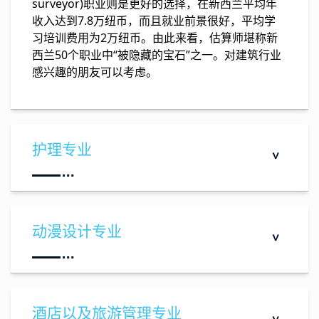
surveyor)职业则是更好的选择，在新西兰平均年
收入达到7.8万纽币，而且就业前景很好，平均学
习培训费用为2万纽币。由此来看，估算师堪称新
西兰50个职业中“被隐藏的宝石”之一。对建筑行业
感兴趣的朋友可以考虑。
护理专业
护士无论在新西兰还是在欧美各国都是人才紧缺职
业，对于拥有高福利政策的新西兰来说，免费公立
动漫设计专业
医疗则带来了更多的岗位短缺。由此，新西兰护理
这一岗位的就业率几乎可以达到100%。 护理专业
在具体学习过程中有非常多的专业选择，包括儿童
新西兰的动漫设计以及影视制作专业因《指环
保健、老年护理、医院急症护理、身体康复、精神
王》、《金刚》、《超人归来》、《黑客帝国》、
心理卫生和初级卫生保健等。根据新西兰权威薪酬
酒店以及旅游管理专业
《阿凡达》、《2012》、《快乐的大脚》等影片的
网站的披露，新西兰初级注册护士的年薪是5万纽