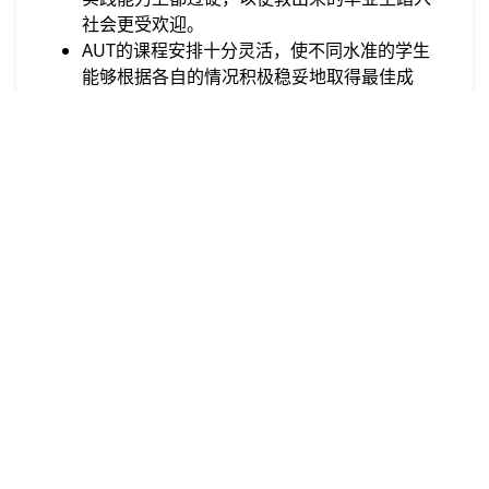
社会更受欢迎。
AUT的课程安排十分灵活，使不同水准的学生
能够根据各自的情况积极稳妥地取得最佳成
绩。
在校的学生现在已经可以申请参加国际交换生
项目，去美国等地进行更进一步的学术交流与
工作实习机会。
蓬景国际
蓬景推荐