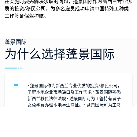
在实施时要先解决求职的问题，蓬景国际作为新西兰专业优
快速的审理：这是因为新西兰移民局不需要进
质的投资/移民公司，为多名雇员成功申请中国特殊工种类
行耗费时间的劳动力市场调查工作。
工作签证保驾护航。
可以转办其他类别的签证，包括定居签证：持
有中国特色职业政策下的工作签证，申请人，
在签证到期后可以选择申请其他类别的签证。
比如，可以考虑通过技术移民类申请定居签
蓬景国际
证。
为什么选择蓬景国际
签证的最长有效期为三年：根据申请人的工作
录用通知所显示的工作期限长短，中国特色职
业政策下的工作签证的有效期最长为三年。如
果您最初的签证有效期不到三年，您可以申请
将签证的有效期延长到三年。
• 蓬景国际作为新西兰专业优质的投资/移民公司，
没有最低英文能力的要求（但中文导游的工作签证
了解本地企业市场缺口及工作需求 • 蓬景国际熟悉
申请人除外）
新西兰移民法律法规 • 蓬景国际可为工签持有者子
女免学费办理本地学生签证。 • 蓬景国际可为工签
持有者配偶办理团聚签证。 • 蓬景国际可为工签持
有者父母/朋友办理旅游签证。 • 蓬景国际的持牌移
民顾问为客户分析情况，量身定制签证方案。 • 蓬
景国际的持牌移民顾问为客人补充和检查签证材
料，防范风险。 • 蓬景国际的持牌移民顾问会及时