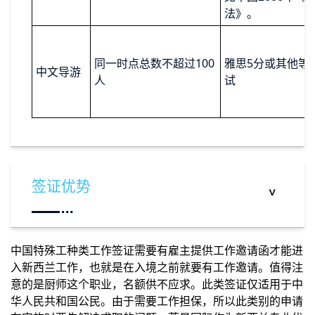
法》。
同一时点总数不超过100
雅思5分或其他等
中文导游
人
试
签证优势
无需进行劳动力市场调查：对于工作签证的申
中国特殊工种类工作签证需要有雇主提供工作邀请函才能进
请新西兰移民局通常先要核查是否有新西兰公
入新西兰工作，也就是在入境之前就要有工作邀请。值得注
民或永久居民可以从事该项工作。但是申请中
意的是厨师这个职业，名额供不应求。此类签证仅适用于中
国特色职业政策下的工作签证则没有此项要
华人民共和国公民。由于需要工作担保，所以此类别的申请
求。