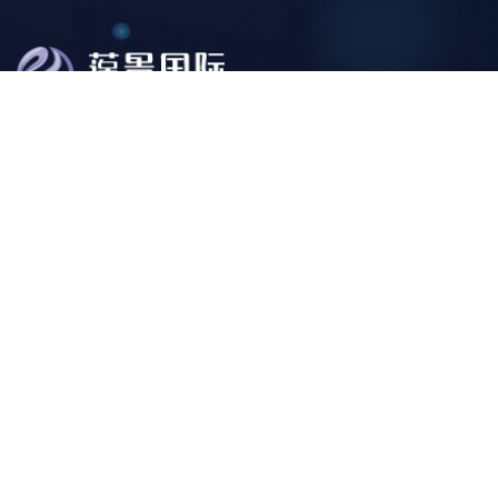
新西兰蓬景国际集团(PJ Education and Immigration
Services Ltd)是涵盖留学、移民、投资和海外资产管理的专
业服务型机构。总公司注册成立于新西兰，坐落在新西兰经
济中心奥克兰市，持有移民顾问管理局认证的移民顾问执
照，同时拥有新西兰教育部认证的留学中介资质。
我们的服务
快捷访问
企业服务
投资移民