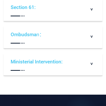
Section 61:
根据2009年移民法第61条，移民部长或其法律赋
予者（一般都是二级以上移民官和移民经理），可
Ombudsman：
以在任何时间给任何非法滞留在新西兰的人批复任
何签证。一般这类条款会使用在临时签证的“黑”变
“白”
The Office of Ombudsmen 是国会下设的独立督
查机构， 负责调查政府部门的不当行为，是最高级
Ministerial Intervention:
别的申诉， 但是周期很长。 但申诉专员不能受理
已经上诉到移民法庭的案件。
如果上诉或投诉都失败， 而确有特殊原因或申诉理
由， 申请人可以写信给移民部长请求签证特批。