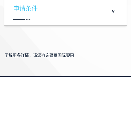
申请条件
申请人需根据EOI评分系统打分，到达160分及
以上才有资格入选，该选取为每两周进行一
次。
从事紧缺专业领域工作的申请者可以获得额外
了解更多详情，请您咨询蓬景国际顾问
加分。
在奥克兰以外工作的申请者可以获得额外加
分。
对申请者的薪资门槛有具体要求。
新西兰本地大学及以上学历可获得额外加分。
海外学历需做新西兰高等教育（NZQA）学历
认证。
两年以上工作经验可获得额外加分（包括海外
工作经验）。
新西兰蓬景国际集团(PJ Education and Immigration